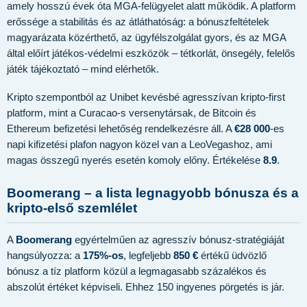
amely hosszú évek óta MGA-felügyelet alatt működik. A platform
erőssége a stabilitás és az átláthatóság: a bónuszfeltételek
magyarázata közérthető, az ügyfélszolgálat gyors, és az MGA
által előírt játékos-védelmi eszközök – tétkorlát, önsegély, felelős
játék tájékoztató – mind elérhetők.
Kripto szempontból az Unibet kevésbé agresszívan kripto-first
platform, mint a Curacao-s versenytársak, de Bitcoin és
Ethereum befizetési lehetőség rendelkezésre áll. A
€28 000
-es
napi kifizetési plafon nagyon közel van a LeoVegashoz, ami
magas összegű nyerés esetén komoly előny. Értékelése
8.9
.
Boomerang – a lista legnagyobb bónusza és a
kripto-első szemlélet
A
Boomerang
egyértelműen az agresszív bónusz-stratégiáját
hangsúlyozza: a
175%-os
, legfeljebb
850 €
értékű üdvözlő
bónusz a tíz platform közül a legmagasabb százalékos és
abszolút értéket képviseli. Ehhez 150 ingyenes pörgetés is jár.