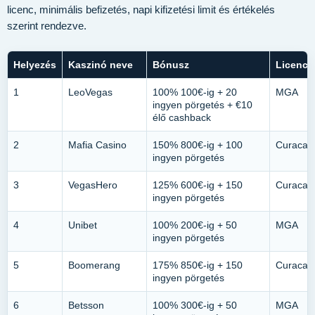
licenc, minimális befizetés, napi kifizetési limit és értékelés
szerint rendezve.
Helyezés
Kaszinó neve
Bónusz
Licenc
1
LeoVegas
100% 100€-ig + 20
MGA
ingyen pörgetés + €10
élő cashback
2
Mafia Casino
150% 800€-ig + 100
Curacao
ingyen pörgetés
3
VegasHero
125% 600€-ig + 150
Curacao
ingyen pörgetés
4
Unibet
100% 200€-ig + 50
MGA
ingyen pörgetés
5
Boomerang
175% 850€-ig + 150
Curacao
ingyen pörgetés
6
Betsson
100% 300€-ig + 50
MGA