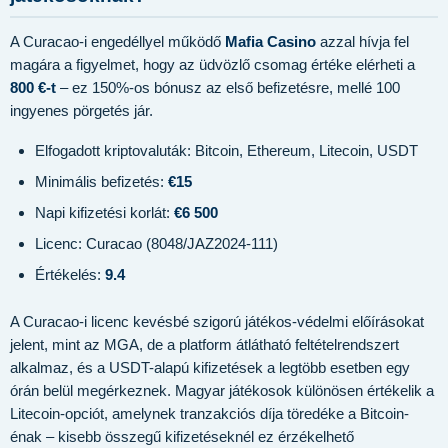
A Curacao-i engedéllyel működő
Mafia Casino
azzal hívja fel
magára a figyelmet, hogy az üdvözlő csomag értéke elérheti a
800 €-t
– ez 150%-os bónusz az első befizetésre, mellé 100
ingyenes pörgetés jár.
Elfogadott kriptovaluták: Bitcoin, Ethereum, Litecoin, USDT
Minimális befizetés:
€15
Napi kifizetési korlát:
€6 500
Licenc: Curacao (8048/JAZ2024-111)
Értékelés:
9.4
A Curacao-i licenc kevésbé szigorú játékos-védelmi előírásokat
jelent, mint az MGA, de a platform átlátható feltételrendszert
alkalmaz, és a USDT-alapú kifizetések a legtöbb esetben egy
órán belül megérkeznek. Magyar játékosok különösen értékelik a
Litecoin-opciót, amelynek tranzakciós díja töredéke a Bitcoin-
énak – kisebb összegű kifizetéseknél ez érzékelhető