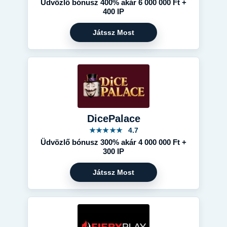
Üdvözlő bónusz 400% akár 6 000 000 Ft +
400 IP
DicePalace
★★★★★
4.7
Üdvözlő bónusz 300% akár 4 000 000 Ft +
300 IP