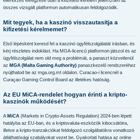
ellenőrzés elvégzése után a kifizetési kérelem jellemzően az
összes vizsgált platformon automatikusan feldolgozódik.
Mit tegyek, ha a kaszinó visszautasítja a
kifizetési kérelmemet?
Első lépésként keresd fel a kaszinó ügyfélszolgálatát írásban, és
kérj részletes indoklást. Ha MGA-licencű platformon játszol és az
ügyfélszolgálat nem old meg a problémát, a panaszt közvetlenül
az
MGA (Malta Gaming Authority)
panaszkezelő rendszeréhez
nyújthatod be az mga.org.mt oldalon. Curacao-i licencnél a
Curaçao Gaming Control Board az illetékes hatóság.
Az EU MiCA-rendelet hogyan érinti a kripto-
kaszinók működését?
A
MiCA
(Markets in Crypto-Assets Regulation) 2024-ben lépett
hatályba az EU-ban, és a kriptovaluta-eszközök kibocsátóira,
illetve a kripto-tranzakciókat feldolgozó szolgáltatókra vonatkozó
átláthatósági szabályokat vezet be. Gyakorlati hatása az online