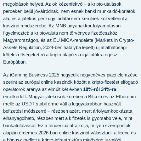
megoldások helyett. Az ok kézenfekvő – a kripto-utalások
perceken belül jóváíródnak, nem esnek banki munkaidő-korlátok
alá, és a játékos pénzügyi adatai sem kerülnek közvetlenül a
kaszinó rendszerébe. Az MNB ugyanakkor folyamatosan
figyelmeztet: a kriptovaluta nem törvényes fizetőeszköz
Magyarországon, és az EU MiCA-rendelete (Markets in Crypto-
Assets Regulation, 2024-ben hatályba lépett) új átláthatósági
kötelezettségeket ró a kripto-alapú szolgáltatókra egész
Európában.
Az iGaming Business 2025 negyedik negyedéves piaci elemzése
szerint az európai online kaszinók között a kripto-fizetést elfogadó
operátorok aránya az elmúlt két évben
18%-ról 34%-ra
emelkedett. Magyar játékosok körében a Bitcoin és az Ethereum
mellé az USDT stabil érme vált a leggyakrabban használt
befizetési módszerré – részben azért, mert árfolyamkockázata
elhanyagolható, részben mert a kifizetés is gyorsabb vele, mint
bankátutalással. Ez a tendencia átrajzolja, milyen szempontok
alapján érdemes 2026-ban online kaszinót választani: a licenc és
a bónusz mellett a kripto-infrastruktúra minősége is valódi