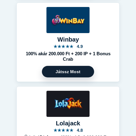
Winbay
★★★★★
4.9
100% akár 200.000 Ft + 200 IP + 1 Bonus
Crab
Lolajack
★★★★★
4.8